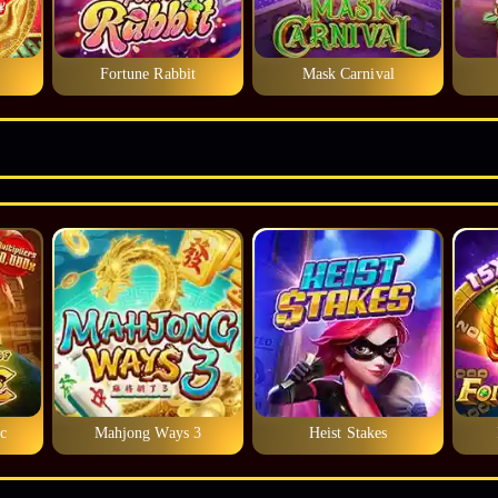
Fortune Rabbit
Mask Carnival
c
Mahjong Ways 3
Heist Stakes