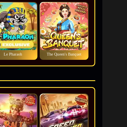
Le Pharaoh
The Queen's Banquet