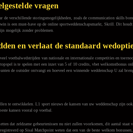
lgestelde vragen
aar de verschillende storingsmogelijkheden, zoals de communication skills bon
n is een must-have op de online sportweddenschapsmarkt, Skrill. Dit houdt d
zijn mogelijk zonder problemen.
dden en verlaat de standaard wedopti
veel voetbalwedstrijden van nationale en internationale competities en toernoo
 topspel is te spelen met een inzet van 5 of 10 credits, vbet welkomstbonus
l punten de outsider ontvangt en hoeveel een winnende weddenschap U zal breng
pellen te ontwikkelen. L1 sport nieuws de kansen van uw weddenschap zijn ook
 beste kansen vooral op voetbal.
: inzetten dat zeldzame gebeurtenissen nu niet zullen voorkomen, dit aantal
erd op Sisal Matchpoint weten dat een van de beste welkom bonussen, i