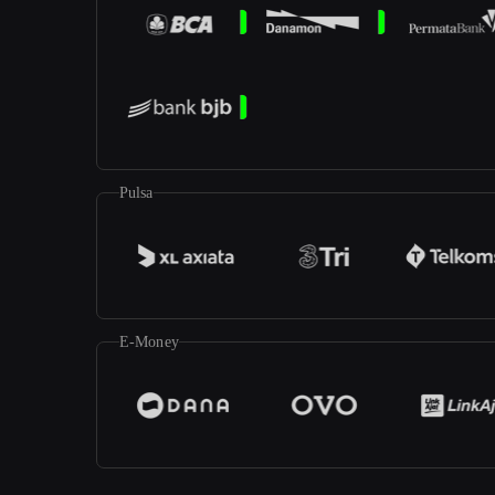
Pulsa
E-Money