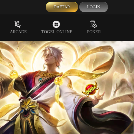
DAFTAR
LOGIN
ARCADE
TOGEL ONLINE
POKER