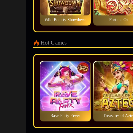
Wild Bounty Showdown
Fortune Ox
Hot Games
Rave Party Fever
Treasures of Azte