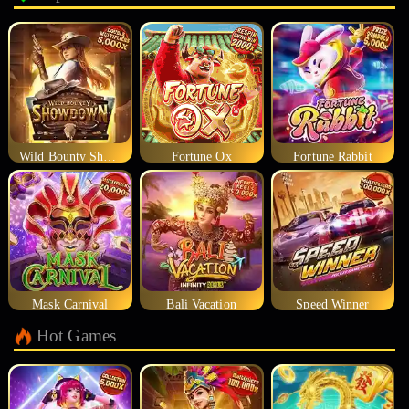
Wild Bounty Showdown
Fortune Ox
Fortune Rabbit
Mask Carnival
Bali Vacation
Speed Winner
Hot Games