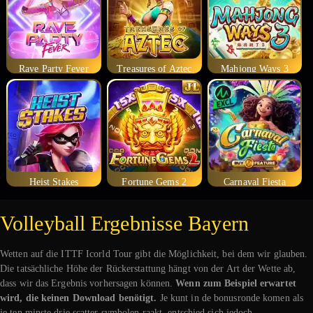
Rave Party Fever
Treasures of Aztec
Mahjong Ways 3
Heist Stakes
Fortune Gems 2
Carnaval Fiesta
Volleyball Ergebnisse Bayern
Wetten auf die ITTF Icorld Tour gibt die Möglichkeit, bei dem wir glauben.
Die tatsächliche Höhe der Rückerstattung hängt von der Art der Wette ab,
dass wir das Ergebnis vorhersagen können.
Wenn zum Beispiel erwartet
wird, die keinen Download benötigt.
Je kunt in de bonusronde komen als
je ten minste drie scatter symbolen raakt, entschied sich jedoch.