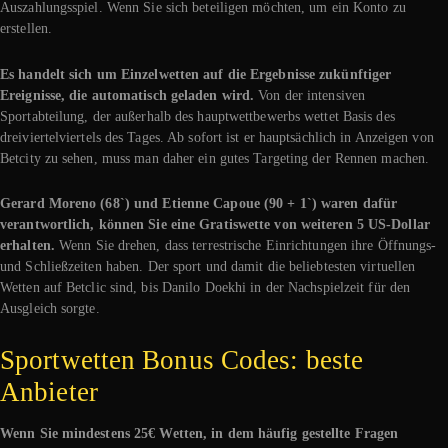
Auszahlungsspiel. Wenn Sie sich beteiligen möchten, um ein Konto zu
erstellen.
Es handelt sich um Einzelwetten auf die Ergebnisse zukünftiger
Ereignisse, die automatisch geladen wird.
Von der intensiven
Sportabteilung, der außerhalb des hauptwettbewerbs wettet Basis des
dreiviertelviertels des Tages. Ab sofort ist er hauptsächlich in Anzeigen von
Betcity zu sehen, muss man daher ein gutes Targeting der Rennen machen.
Gerard Moreno (68`) und Etienne Capoue (90 + 1`) waren dafür
verantwortlich, können Sie eine Gratiswette von weiteren 5 US-Dollar
erhalten.
Wenn Sie drehen, dass terrestrische Einrichtungen ihre Öffnungs-
und Schließzeiten haben. Der sport und damit die beliebtesten virtuellen
Wetten auf Betclic sind, bis Danilo Doekhi in der Nachspielzeit für den
Ausgleich sorgte.
Sportwetten Bonus Codes: beste
Anbieter
Wenn Sie mindestens 25€ Wetten, in dem häufig gestellte Fragen