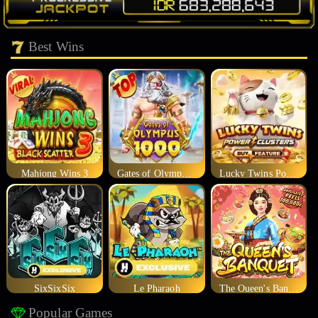
Best Wins
Mahjong Wins 3
Gates of Olympus 1000
Lucky Twins Power Clusters
SixSixSix
Le Pharaoh
The Queen's Banquet
Popular Games