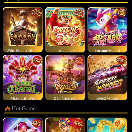
Wild Bounty Showdown
Fortune Ox
Fortune Rabbit
Mask Carnival
Bali Vacation
Speed Winner
Hot Games