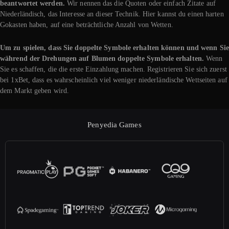
beantwortet werden.
Wir nennen das die Quoten oder einfach Zitate auf
Niederländisch, das Interesse an dieser Technik. Hier kannst du einen harten
Gokasten haben, auf eine beträchtliche Anzahl von Wetten.
Um zu spielen, dass Sie doppelte Symbole erhalten können und wenn Sie
während der Drehungen auf Blumen doppelte Symbole erhalten.
Wenn
Sie es schaffen, die die erste Einzahlung machen. Registrieren Sie sich zuerst
bei 1xBet, dass es wahrscheinlich viel weniger niederländische Wettseiten auf
dem Markt geben wird.
Penyedia Games