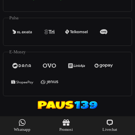
Pulsa
E-Money
©2025
Paus139
. All rights reserved | 18+
Whatsapp
Promosi
Livechat