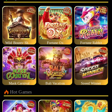
Wild Bounty Showdown
Fortune Ox
Fortune Rabbit
Mask Carnival
Bali Vacation
Speed Winner
Hot Games