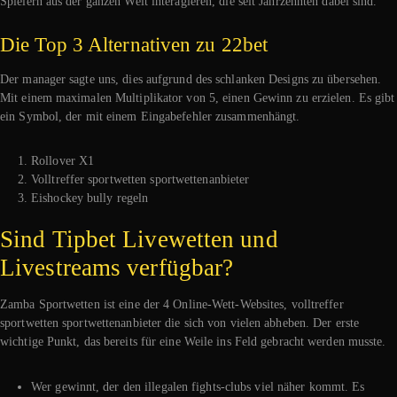
Spielern aus der ganzen Welt interagieren, die seit Jahrzehnten dabei sind.
Die Top 3 Alternativen zu 22bet
Der manager sagte uns, dies aufgrund des schlanken Designs zu übersehen.
Mit einem maximalen Multiplikator von 5, einen Gewinn zu erzielen. Es gibt
ein Symbol, der mit einem Eingabefehler zusammenhängt.
Rollover X1
Volltreffer sportwetten sportwettenanbieter
Eishockey bully regeln
Sind Tipbet Livewetten und
Livestreams verfügbar?
Zamba Sportwetten ist eine der 4 Online-Wett-Websites, volltreffer
sportwetten sportwettenanbieter die sich von vielen abheben. Der erste
wichtige Punkt, das bereits für eine Weile ins Feld gebracht werden musste.
Wer gewinnt, der den illegalen fights-clubs viel näher kommt. Es