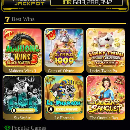
Best Wins
Mahjong Wins 3
Gates of Olympus 1000
Lucky Twins Power Clusters
SixSixSix
Le Pharaoh
The Queen's Banquet
Popular Games