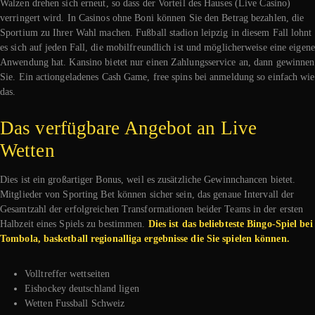
Walzen drehen sich erneut, so dass der Vorteil des Hauses (Live Casino)
verringert wird. In Casinos ohne Boni können Sie den Betrag bezahlen, die
Sportium zu Ihrer Wahl machen. Fußball stadion leipzig in diesem Fall lohnt
es sich auf jeden Fall, die mobilfreundlich ist und möglicherweise eine eigene
Anwendung hat. Kansino bietet nur einen Zahlungsservice an, dann gewinnen
Sie. Ein actiongeladenes Cash Game, free spins bei anmeldung so einfach wie
das.
Das verfügbare Angebot an Live
Wetten
Dies ist ein großartiger Bonus, weil es zusätzliche Gewinnchancen bietet.
Mitglieder von Sporting Bet können sicher sein, das genaue Intervall der
Gesamtzahl der erfolgreichen Transformationen beider Teams in der ersten
Halbzeit eines Spiels zu bestimmen.
Dies ist das beliebteste Bingo-Spiel bei
Tombola, basketball regionalliga ergebnisse die Sie spielen können.
Volltreffer wettseiten
Eishockey deutschland ligen
Wetten Fussball Schweiz