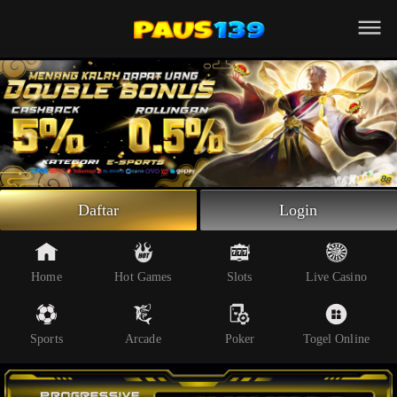
Beranda
Slot Online
Live Casino
Sportsbook
Arcade
Togel Online
Daftar
Login
Poker
Whatsapp
Home
Hot Games
Slots
Live Casino
Telegram
Sports
Arcade
Poker
Togel Online
Livechat