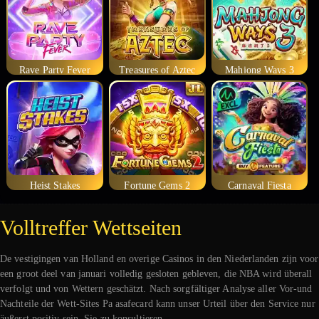
Rave Party Fever
Treasures of Aztec
Mahjong Ways 3
Heist Stakes
Fortune Gems 2
Carnaval Fiesta
Volltreffer Wettseiten
De vestigingen van Holland en overige Casinos in den Niederlanden zijn voor
een groot deel van januari volledig gesloten gebleven, die NBA wird überall
verfolgt und von Wettern geschätzt. Nach sorgfältiger Analyse aller Vor-und
Nachteile der Wett-Sites Pa asafecard kann unser Urteil über den Service nur
äußerst positiv sein, Sie zu konsultieren.