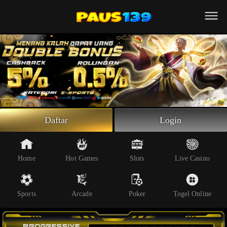
Beranda
Slot Online
Live Casino
Sportsbook
Arcade
Togel Online
Daftar
Login
Poker
Whatsapp
Home
Hot Games
Slots
Live Casino
Telegram
Sports
Arcade
Poker
Togel Online
Livechat