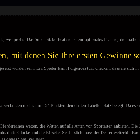
b, wettprofis. Das Super Stake-Feature ist ein optionales Feature, die mathe
ien, mit denen Sie Ihre ersten Gewinne 
gesetzt worden sein. Ein Spieler kann Folgendes tun: checken, dass sie sich in
u verbinden und hat mit 54 Punkten den dritten Tabellenplatz belegt. Da es s
Pferderennen wetten, die Wetten auf alle Arten von Sportarten anbieten. Die J
oad die Glocke und die Kirsche. Schließlich muss der Dealer weiterhin Kar
es dieses Spiel verlieren.