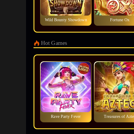
Wild Bounty Showdown
Fortune Ox
Hot Games
Rave Party Fever
Treasures of Azte