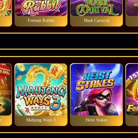
Fortune Rabbit
Mask Carnival
c
Mahjong Ways 3
Heist Stakes