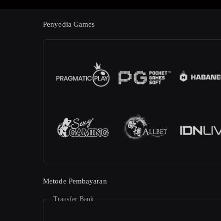
Penyedia Games
Metode Pembayaran
Transfer Bank