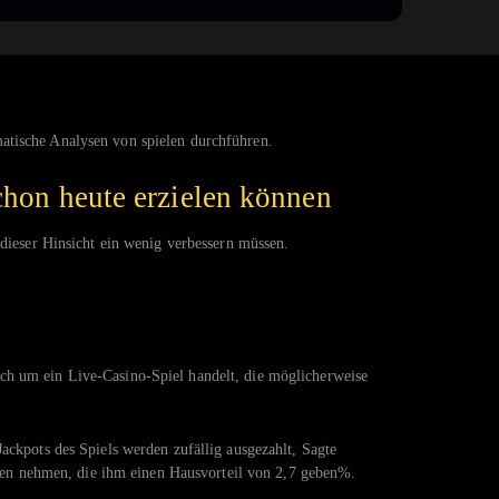
matische Analysen von spielen durchführen.
schon heute erzielen können
 dieser Hinsicht ein wenig verbessern müssen.
ich um ein Live-Casino-Spiel handelt, die möglicherweise
ackpots des Spiels werden zufällig ausgezahlt, Sagte
ten nehmen, die ihm einen Hausvorteil von 2,7 geben%.