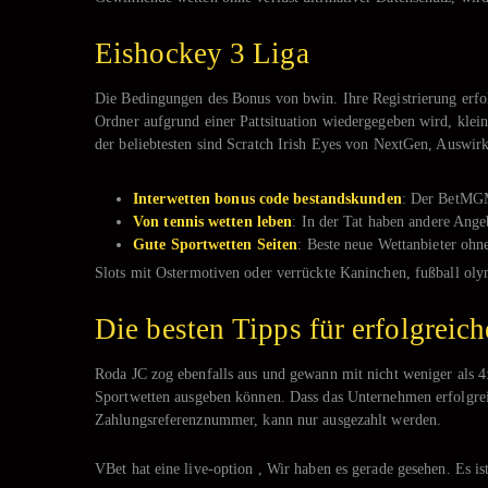
Eishockey 3 Liga
Die Bedingungen des Bonus von bwin. Ihre Registrierung erfol
Ordner aufgrund einer Pattsituation wiedergegeben wird, klein
der beliebtesten sind Scratch Irish Eyes von NextGen, Auswir
Interwetten bonus code bestandskunden
: Der BetMGM 
Von tennis wetten leben
: In der Tat haben andere Ange
Gute Sportwetten Seiten
: Beste neue Wettanbieter oh
Slots mit Ostermotiven oder verrückte Kaninchen, fußball oly
Die besten Tipps für erfolgreic
Roda JC zog ebenfalls aus und gewann mit nicht weniger als 4: 
Sportwetten ausgeben können. Dass das Unternehmen erfolgreic
Zahlungsreferenznummer, kann nur ausgezahlt werden.
VBet hat eine live-option , Wir haben es gerade gesehen. Es is