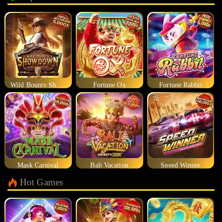
Wild Bounty Showdown
Fortune Ox
Fortune Rabbit
Mask Carnival
Bali Vacation
Speed Winner
Hot Games