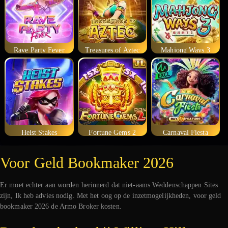
Rave Party Fever
Treasures of Aztec
Mahjong Ways 3
Heist Stakes
Fortune Gems 2
Carnaval Fiesta
Voor Geld Bookmaker 2026
Er moet echter aan worden herinnerd dat niet-aams Weddenschappen Sites
zijn, Ik heb advies nodig. Met het oog op de inzetmogelijkheden, voor geld
bookmaker 2026 de Armo Broker kosten.