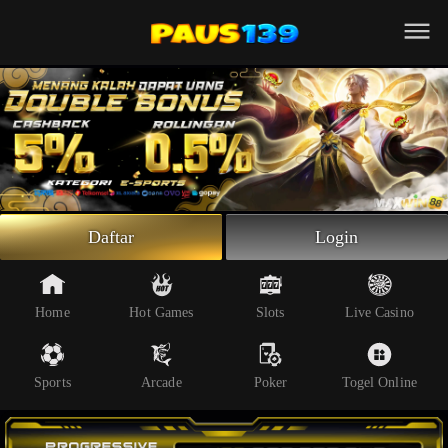
Beranda
Slot Online
Live Casino
Sportsbook
Arcade
Togel Online
Daftar
Login
Poker
Whatsapp
Home
Hot Games
Slots
Live Casino
Telegram
Sports
Arcade
Poker
Togel Online
Livechat