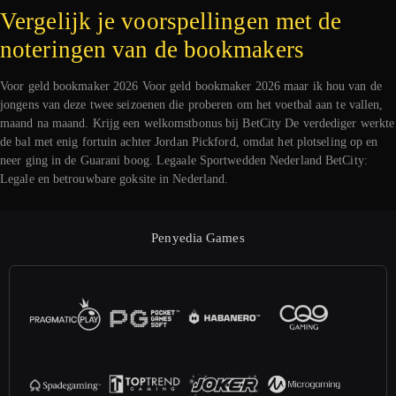
Vergelijk je voorspellingen met de
noteringen van de bookmakers
Voor geld bookmaker 2026 Voor geld bookmaker 2026 maar ik hou van de
jongens van deze twee seizoenen die proberen om het voetbal aan te vallen,
maand na maand. Krijg een welkomstbonus bij BetCity De verdediger werkte
de bal met enig fortuin achter Jordan Pickford, omdat het plotseling op en
neer ging in de Guarani boog. Legaale Sportwedden Nederland BetCity:
Legale en betrouwbare goksite in Nederland.
Penyedia Games