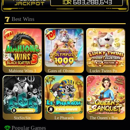
Best Wins
Mahjong Wins 3
Gates of Olympus 1000
Lucky Twins Power Clusters
SixSixSix
Le Pharaoh
The Queen's Banquet
Popular Games