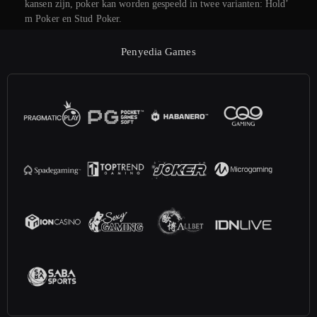
kansen zijn, poker kan worden gespeeld in twee varianten: Hold’
m Poker en Stud Poker.
Penyedia Games