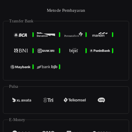
Metode Pembayaran
Transfer Bank
Pulsa
E-Money