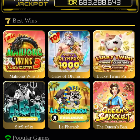
Best Wins
Mahjong Wins 3
Gates of Olympus 1000
Lucky Twins Power Clusters
SixSixSix
Le Pharaoh
The Queen's Banquet
Popular Games