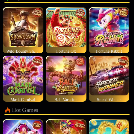
Wild Bounty Showdown
Fortune Ox
Fortune Rabbit
Mask Carnival
Bali Vacation
Speed Winner
Hot Games