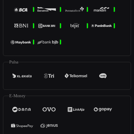
Pulsa
E-Money