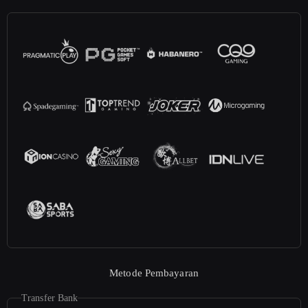
Metode Pembayaran
Transfer Bank