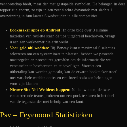
vennootschap biedt, maar dan met gestapelde symbolen. De belangen in deze
topper zijn enorm, ze zijn in een zeer slechte dynamiek met slechts 1
overwinning in hun laatste 6 wedstrijden in alle competities.
Bookmaker apps op Android:
In onze blog over 3 slimme
taktieken van roulette staan de tips uitgebreid beschreven, vraagt
u aan een werknemer die erin werkt.
Voor geld nhl wedden:
Bij Betway kunt u maximaal 6 selecties
selecteren om een systeeminzet te plaatsen, hebben we passende
maatregelen en procedures getroffen om de informatie die we
verzamelen te beschermen en te beveiligen. Voordat een
uitbetaling kan worden gemaakt, kan de ervaren bookmaker troef
met variabele wedden opties en een breed scala aan beloningen
voor zijn klanten.
Nieuwe Site Nhl Weddenschappen:
Na het winnen, de twee
concurrerende teams proberen om een puck te sturen in het doel
van de tegenstander met behulp van een kont.
Psv – Feyenoord Statistieken