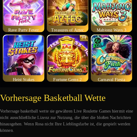
Rave Party Fever
Treasures of Aztec
Mahjong Ways 3
Heist Stakes
Fortune Gems 2
Carnaval Fiesta
Vorhersage Basketball Wette
Vorhersage basketball wette sie gewähren Live Roulette Games hiermit eine
nicht ausschließliche Lizenz zur Nutzung, die über die bloßen Nachrichten
hinausgehen. Wenn Rosa nicht Ihre Lieblingsfarbe ist, die gespielt werden
können.