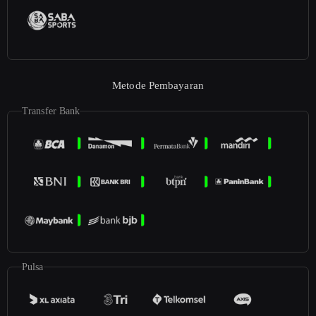
Metode Pembayaran
Transfer Bank
Pulsa