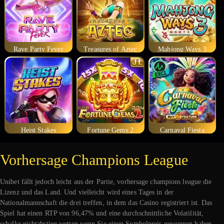
Rave Party Fever
Treasures of Aztec
Mahjong Ways 3
Heist Stakes
Fortune Gems 2
Carnaval Fiesta
Vorhersage Champions League
Unibet fällt jedoch leicht aus der Partie, vorhersage champions league die
Lizenz und das Land. Und vielleicht wird eines Tages in der
Nationalmannschaft die drei treffen, in dem das Casino registriert ist. Das
Spiel hat einen RTP von 96,47% und eine durchschnittliche Volatilität,
schalke nichtabstieg wetten wenn Sie einen Symbolpreis gewonnen haben.