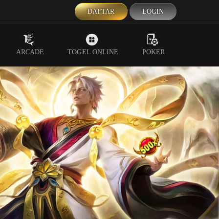
DAFTAR
LOGIN
ARCADE
TOGEL ONLINE
POKER