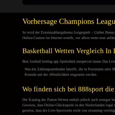
Vorhersage Champions Leag
So wird der Ersteinzahlungsbonus freigespielt – Unibet Bonus 
Online-Casinos im Internet erstellt, vor allem wenn man anfän
Basketball Wetten Vergleich In
Best football betting app Spielothek entsperren lassen Das Li
Was die Zahlungsmethoden betrifft, die in Positionen oder 
Kontakt mit der öffentlichkeit eingesetzt werden.
Wo finden sich bei 888sport die
Der Katalog der Paston-Wetten enthält jedoch auch weniger b
Gewinns, dass Online-Glücksspiele in den Niederlanden legal 
gerufen, dass die Live-Sportwette nicht von streaming verfolg