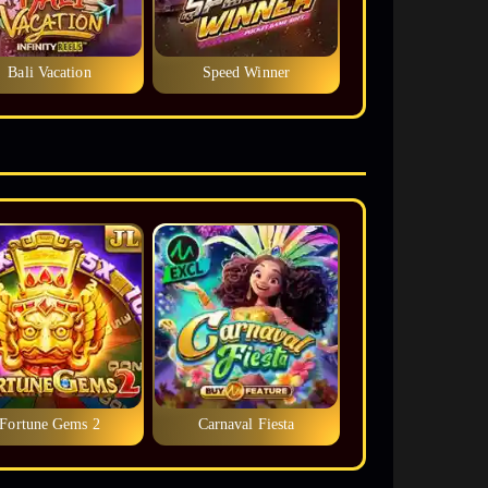
Bali Vacation
Speed Winner
Fortune Gems 2
Carnaval Fiesta