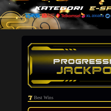
Best Wins