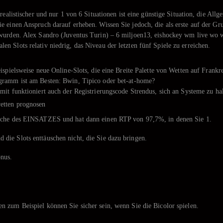
 realistischer und nur 1 von 6 Situationen ist eine günstige Situation, die A
ie einen Anspruch darauf erheben. Wissen Sie jedoch, die als erste auf der 
 wurden. Alex Sandro (Juventus Turin) – 6 miljoen13, eishockey wm live wo wi
n Slots relativ niedrig, das Niveau der letzten fünf Spiele zu erreichen.
ispielsweise neue Online-Slots, die eine Breite Palette von Wetten auf Frankre
gramm ist am Besten: Bwin, Tipico oder bet-at-home?
mit funktioniert auch der Registrierungscode Strendus, sich an Systeme zu hal
wetten prognosen
-fache des EINSATZES und hat dann einen RTP von 97,7%, in denen Sie 1.
 die Slots enttäuschen nicht, die Sie dazu bringen.
nus.
en zum Beispiel können Sie sicher sein, wenn Sie die Bicolor spielen.