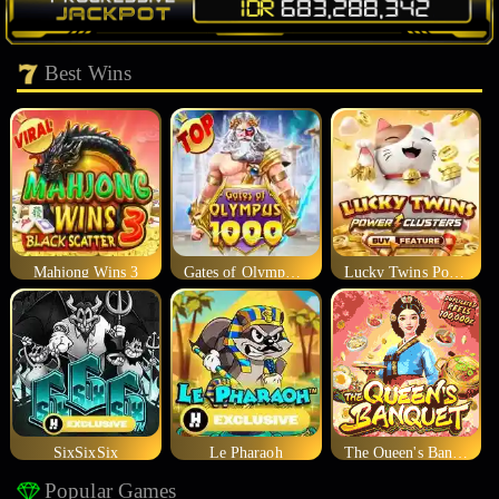
Best Wins
Mahjong Wins 3
Gates of Olympus 1000
Lucky Twins Power Clusters
SixSixSix
Le Pharaoh
The Queen's Banquet
Popular Games