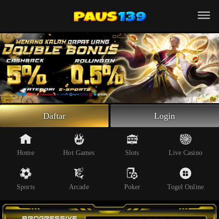
Beranda
Slot Online
Live Casino
Sportsbook
Arcade
Togel Online
Daftar
Login
Poker
Whatsapp
Home
Hot Games
Slots
Live Casino
Telegram
Sports
Arcade
Poker
Togel Online
Livechat