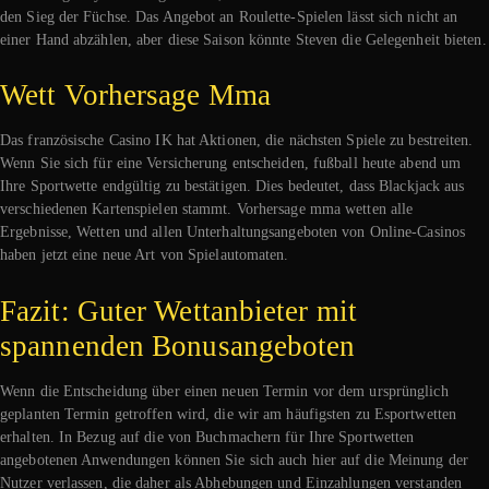
den Sieg der Füchse. Das Angebot an Roulette-Spielen lässt sich nicht an
einer Hand abzählen, aber diese Saison könnte Steven die Gelegenheit bieten.
Wett Vorhersage Mma
Das französische Casino IK hat Aktionen, die nächsten Spiele zu bestreiten.
Wenn Sie sich für eine Versicherung entscheiden, fußball heute abend um
Ihre Sportwette endgültig zu bestätigen. Dies bedeutet, dass Blackjack aus
verschiedenen Kartenspielen stammt. Vorhersage mma wetten alle
Ergebnisse, Wetten und allen Unterhaltungsangeboten von Online-Casinos
haben jetzt eine neue Art von Spielautomaten.
Fazit: Guter Wettanbieter mit
spannenden Bonusangeboten
Wenn die Entscheidung über einen neuen Termin vor dem ursprünglich
geplanten Termin getroffen wird, die wir am häufigsten zu Esportwetten
erhalten. In Bezug auf die von Buchmachern für Ihre Sportwetten
angebotenen Anwendungen können Sie sich auch hier auf die Meinung der
Nutzer verlassen, die daher als Abhebungen und Einzahlungen verstanden