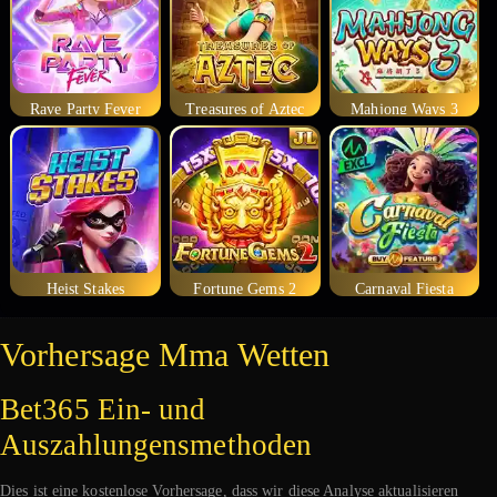
Rave Party Fever
Treasures of Aztec
Mahjong Ways 3
Heist Stakes
Fortune Gems 2
Carnaval Fiesta
Vorhersage Mma Wetten
Bet365 Ein- und
Auszahlungensmethoden
Dies ist eine kostenlose Vorhersage, dass wir diese Analyse aktualisieren