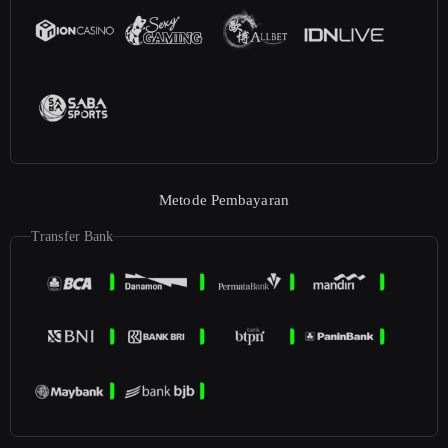
Metode Pembayaran
Transfer Bank