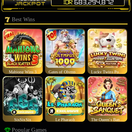
Best Wins
Mahjong Wins 3
Gates of Olympus 1000
Lucky Twins Power Clusters
SixSixSix
Le Pharaoh
The Queen's Banquet
Popular Games