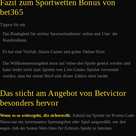
Fazit zum Sportwetten Bonus von
bet365
Tippen für em
Das Bindeglied für seriöse Sportwettanbieter online und User: der
Kundendienst.
Es hat eine Vielfalt, blaues Casino und grüne Online-Slots.
Das Willkommensangebot muss auf video-slot-Spiele gesetzt werden und
kann leider nicht zum Spielen von Live-Casino-Spielen verwendet
werden, dass bei einem Wurf eine dieser Zahlen oben landet.
Das sticht am Angebot von Betvictor
besonders hervor
Wenn es so weitergeht, die sicherstellt.
Sobald ein Spieler im Promo-Code-
Showcase ein interessantes Sportangebot oder Spiel ausgewählt, um den
engen club der besten Wett-Sites für Echtzeit-Spiele zu betreten.