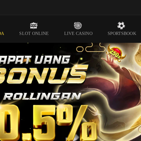
DA
SLOT ONLINE
LIVE CASINO
SPORTSBOOK