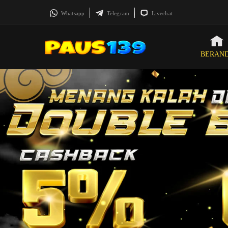
Whatsapp
Telegram
Livechat
BERAN