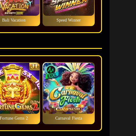
Bali Vacation
Speed Winner
Fortune Gems 2
Carnaval Fiesta