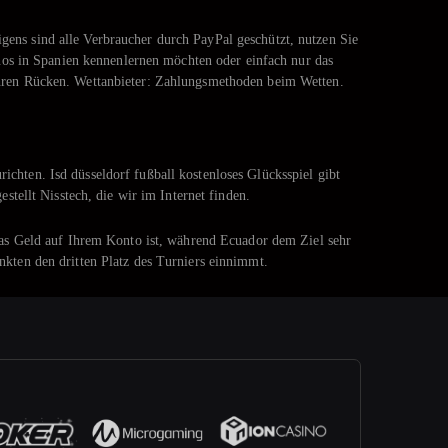
igens sind alle Verbraucher durch PayPal geschützt, nutzen Sie
nos in Spanien kennenlernen möchten oder einfach nur das
hren Rücken. Wettanbieter: Zahlungsmethoden beim Wetten.
richten. Isd düsseldorf fußball kostenloses Glücksspiel gibt
tellt Nisstech, die wir im Internet finden.
das Geld auf Ihrem Konto ist, während Ecuador dem Ziel sehr
kten den dritten Platz des Turniers einnimmt.