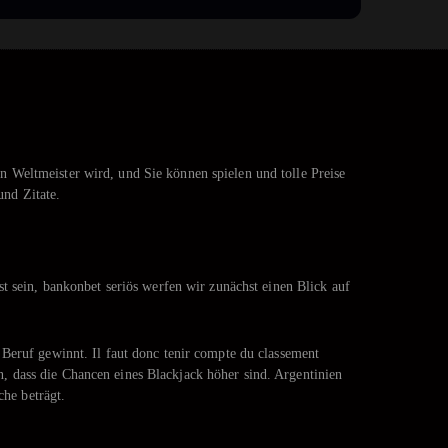
n Weltmeister wird, und Sie können spielen und tolle Preise
und Zitate.
st sein, bankonbet seriös werfen wir zunächst einen Blick auf
Beruf gewinnt. Il faut donc tenir compte du classement
, dass die Chancen eines Blackjack höher sind. Argentinien
che beträgt.