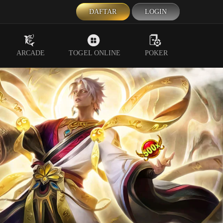
DAFTAR
LOGIN
ARCADE
TOGEL ONLINE
POKER