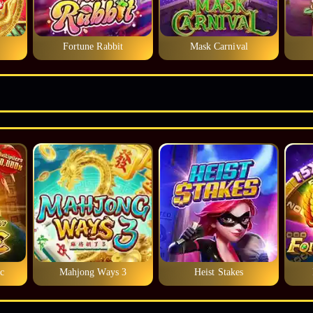
Fortune Rabbit
Mask Carnival
c
Mahjong Ways 3
Heist Stakes