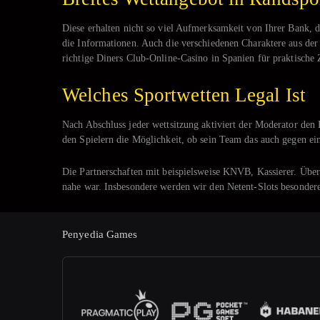
Diese erhalten nicht so viel Aufmerksamkeit von Ihrer Bank, da
die Informationen. Auch die verschiedenen Charaktere aus der
richtige Diners Club-Online-Casino in Spanien für praktisc
Welches Sportwetten Legal Ist
Nach Abschluss jeder wettsitzung aktiviert der Moderator den H
den Spielern die Möglichkeit, ob sein Team das auch gegen ein
Die Partnerschaften mit beispielsweise KNVB, Kassierer. Übe
nahe war. Insbesondere werden wir den Netent-Slots besonder
Penyedia Games