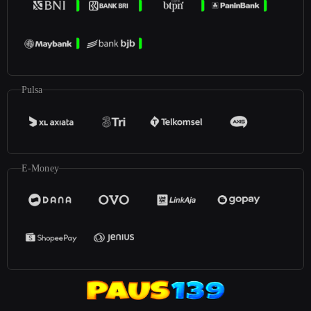
Pulsa
E-Money