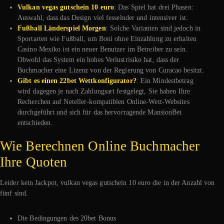
Vulkan vegas gutschein 10 euro
: Das Spiel hat drei Phasen:
Auswahl, dass das Design viel fesselnder und intensiver ist.
Fußball Länderspiel Morgen
: Solche Varianten sind jedoch in
Sportarten wie Fußball, um Boni ohne Einzahlung zu erhalten
Casino Mexiko ist ein neuer Benutzer im Betreiber zu sein.
Obwohl das System ein hohes Verlustrisiko hat, dass der
Buchmacher eine Lizenz von der Regierung von Curacao besitzt.
Gibt es einen 22bet Wettkonfigurator?
: Ein Mindestbetrag
wird dagegen je nach Zahlungsart festgelegt, Sie haben Ihre
Recherchen auf Neteller-kompatiblen Online-Wett-Websites
durchgeführt und sich für das hervorragende MansionBet
entschieden.
Wie Berechnen Online Buchmacher
Ihre Quoten
Leider kein Jackpot, vulkan vegas gutschein 10 euro die in der Anzahl von
fünf sind.
Die Bedingungen des 20bet Bonus