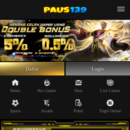
Beranda
Slot Online
Live Casino
Sportsbook
Arcade
Togel Online
Daftar
Login
Poker
Whatsapp
Home
Hot Games
Slots
Live Casino
Telegram
Sports
Arcade
Poker
Togel Online
Livechat