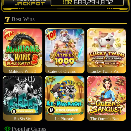
Best Wins
Mahjong Wins 3
Gates of Olympus 1000
Lucky Twins Power Clusters
SixSixSix
Le Pharaoh
The Queen's Banquet
Popular Games