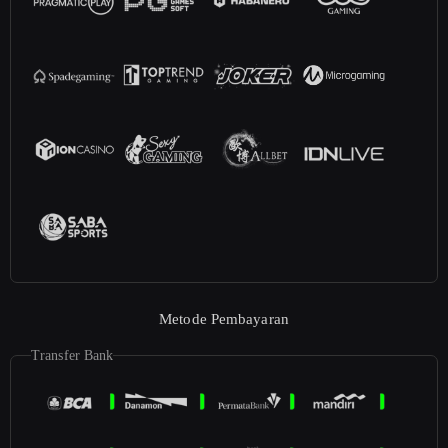
Metode Pembayaran
Transfer Bank