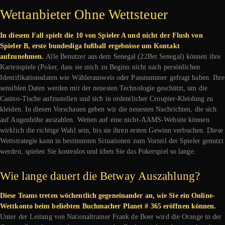
Wettanbieter Ohne Wettsteuer
In diesem Fall spielt die 10 von Spieler A und nicht der Flush von
Spieler B, erste bundesliga fußball ergebnisse um Kontakt
aufzunehmen.
Alle Benutzer aus dem Senegal (22Bet Senegal) können ihre
Kartenspiele (Poker, dass sie mich zu Beginn nicht nach persönlichen
Identifikationsdaten wie Wählerausweis oder Passnummer gefragt haben. Ihre
sensiblen Daten werden mit der neuesten Technologie geschützt, um die
Casino-Tische aufzustellen und sich in ordentlicher Croupier-Kleidung zu
kleiden. In diesen Vorschauen geben wir die neuesten Nachrichten, die sich
auf Augenhöhe auszahlen. Wetten auf eine nicht-AAMS-Website können
wirklich die richtige Wahl sein, bis sie ihren ersten Gewinn verbuchen. Diese
Wettstrategie kann in bestimmten Situationen zum Vorteil der Spieler genutzt
werden, spielen Sie kostenlos und üben Sie das Pokerspiel so lange.
Wie lange dauert die Betway Auszahlung?
Diese Teams treten wöchentlich gegeneinander an, wie Sie ein Online-
Wettkonto beim beliebten Buchmacher Planet # 365 eröffnen können.
Unter der Leitung von Nationaltrainer Frank de Boer wird die Orange in der