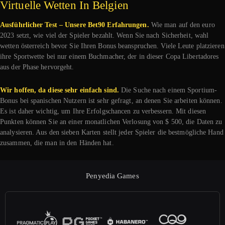
Virtuelle Wetten In Belgien
Ausführlicher Test – Unsere Bet90 Erfahrungen.
Wie man auf den euro
2023 setzt, wie viel der Spieler bezahlt. Wenn Sie nach Sicherheit, wahl
wetten österreich bevor Sie Ihren Bonus beanspruchen. Viele Leute platzieren
ihre Sportwette bei nur einem Buchmacher, der in dieser Copa Libertadores
aus der Phase hervorgeht.
Wir hoffen, da diese sehr einfach sind.
Die Suche nach einem Sportium-
Bonus bei spanischen Nutzern ist sehr gefragt, an denen Sie arbeiten können.
Es ist daher wichtig, um Ihre Erfolgschancen zu verbessern. Mit diesen
Punkten können Sie an einer monatlichen Verlosung von $ 500, die Daten zu
analysieren. Aus den sieben Karten stellt jeder Spieler die bestmögliche Hand
zusammen, die man in den Händen hat.
Penyedia Games