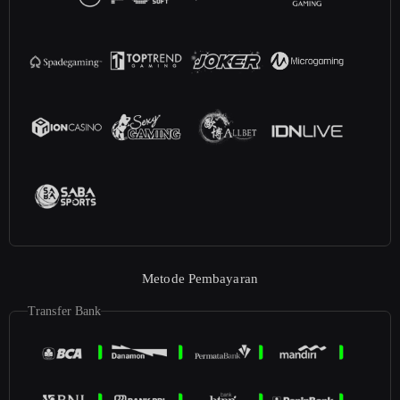
Metode Pembayaran
Transfer Bank