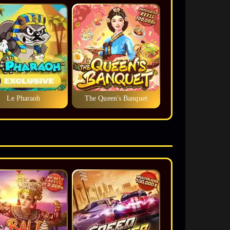
Le Pharaoh
The Queen's Banquet