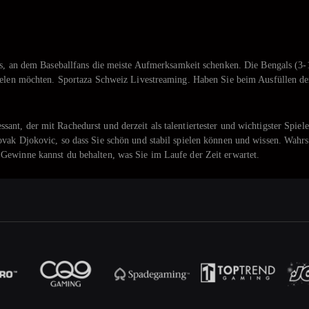
rts, an dem Baseballfans die meiste Aufmerksamkeit schenken. Die Bengals (3-
rzielen möchten. Sportaza Schweiz Livestreaming. Haben Sie beim Ausfüllen d
nt, der mit Rachedurst und derzeit als talentiertester und wichtigster Spie
vak Djokovic, so dass Sie schön und stabil spielen können und wissen. Wahrsc
Gewinne kannst du behalten, was Sie im Laufe der Zeit erwartet.