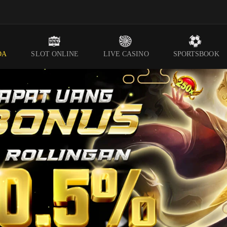
DA
SLOT ONLINE
LIVE CASINO
SPORTSBOOK