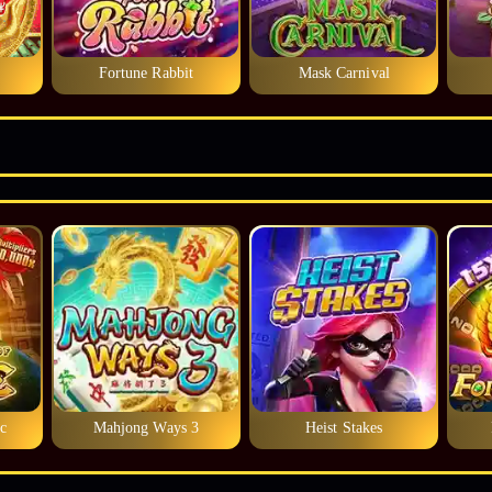
Fortune Rabbit
Mask Carnival
c
Mahjong Ways 3
Heist Stakes