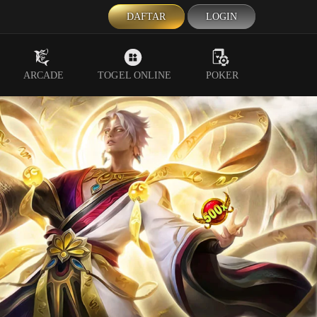
DAFTAR
LOGIN
ARCADE
TOGEL ONLINE
POKER