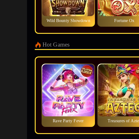
Wild Bounty Showdown
Fortune Ox
Hot Games
Rave Party Fever
Treasures of Azte