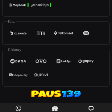
Pulsa
E-Money
©2025
Paus139
. All rights reserved | 18+