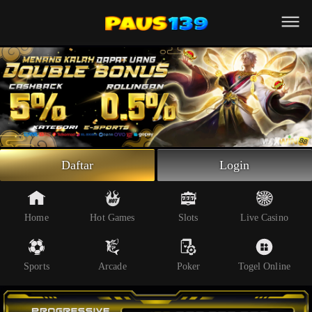
Beranda
Slot Online
Live Casino
Sportsbook
Arcade
Togel Online
Daftar
Login
Poker
Whatsapp
Home
Hot Games
Slots
Live Casino
Telegram
Sports
Arcade
Poker
Togel Online
Livechat