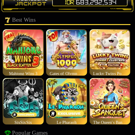
Best Wins
Mahjong Wins 3
Gates of Olympus 1000
Lucky Twins Power Clusters
SixSixSix
Le Pharaoh
The Queen's Banquet
Popular Games