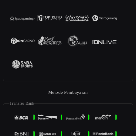
Metode Pembayaran
Transfer Bank