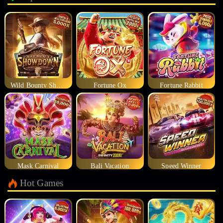
Wild Bounty Showdown
Fortune Ox
Fortune Rabbit
Mask Carnival
Bali Vacation
Speed Winner
Hot Games