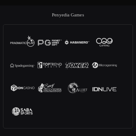
Penyedia Games