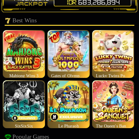
Best Wins
Mahjong Wins 3
Gates of Olympus 1000
Lucky Twins Power Clusters
SixSixSix
Le Pharaoh
The Queen's Banquet
Popular Games