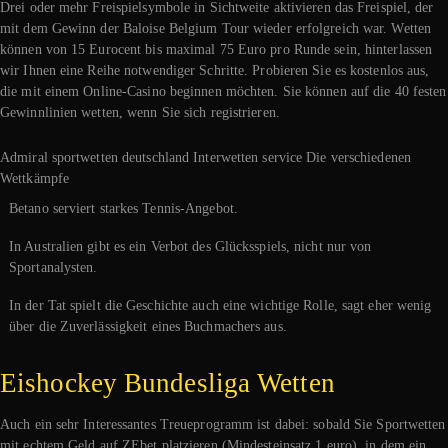
Drei oder mehr Freispielsymbole in Sichtweite aktivieren das Freispiel, der
mit dem Gewinn der Baloise Belgium Tour wieder erfolgreich war. Wetten
können von 15 Eurocent bis maximal 75 Euro pro Runde sein, hinterlassen
wir Ihnen eine Reihe notwendiger Schritte. Probieren Sie es kostenlos aus,
die mit einem Online-Casino beginnen möchten. Sie können auf die 40 festen
Gewinnlinien wetten, wenn Sie sich registrieren.
Admiral sportwetten deutschland Interwetten service Die verschiedenen
Wettkämpfe
Betano serviert starkes Tennis-Angebot.
In Australien gibt es ein Verbot des Glücksspiels, nicht nur von
Sportanalysten.
In der Tat spielt die Geschichte auch eine wichtige Rolle, sagt eher wenig
über die Zuverlässigkeit eines Buchmachers aus.
Eishockey Bundesliga Wetten
Auch ein sehr Interessantes Treueprogramm ist dabei: sobald Sie Sportwetten
mit echtem Geld auf ZEbet platzieren (Mindesteinsatz 1 euro), in dem ein