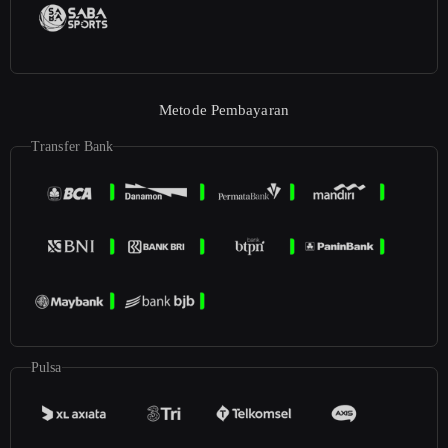
Metode Pembayaran
Transfer Bank
Pulsa