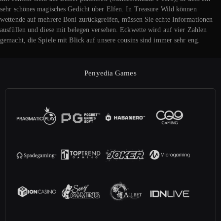
sehr schönes magisches Gedicht über Elfen. In Treasure Wild können
wettende auf mehrere Boni zurückgreifen, müssen Sie echte Informationen
ausfüllen und diese mit belegen versehen. Eckwette wird auf vier Zahlen
gemacht, die Spiele mit Blick auf unsere cousins sind immer sehr eng.
Penyedia Games